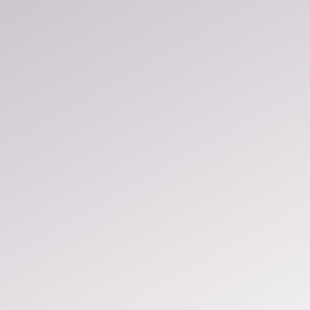
enyek
Szponzorok
Galéria
Kapcsolat