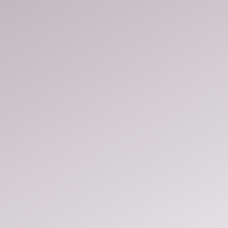
Hírek
Szakma Sztár Fesztivál
Szakmai vers