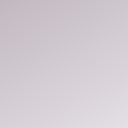
Hírek
Szakma Sztár Fesztivál
Szakmai vers