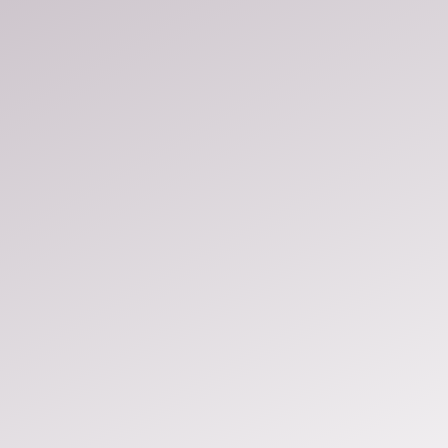
enyek
Szponzorok
Galéria
Kapcsolat