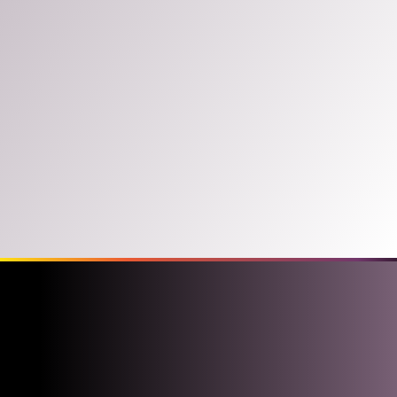
PRÓBÁLD KI
KÉZÜGYESSÉGED, LOGIKAI
KÉSZSÉGED,
KONCENTRÁCIÓD ÉS TANULJ
A SZAKMA LEGJOBBJAITÓL!